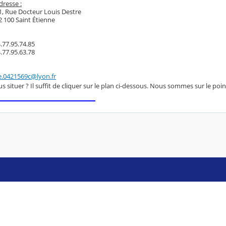
dresse :
 Rue Docteur Louis Destre
100 Saint Étienne
77.95.74.85
77.95.63.78
0421569c@lyon.fr
ituer ? Il suffit de cliquer sur le plan ci-dessous. Nous sommes sur le poin