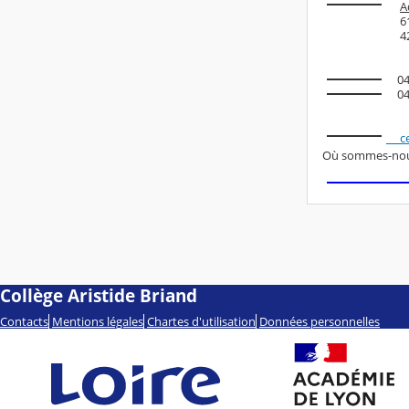
A
61,
42 
04.
04.
ce.
Où sommes-nous s
Collège Aristide Briand
Contacts
Mentions légales
Chartes d'utilisation
Données personnelles