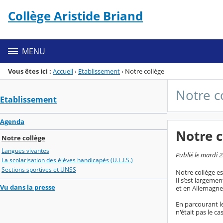
Panneau de gestion des cookies
Collège Aristide Briand
Menu de la rubrique
Contenu
MENU
Vous êtes ici :
Accueil
›
Etablissement
›
Notre collège
Notre c
Etablissement
Agenda
Notre c
Notre collège
Langues vivantes
Publié le mardi 2
La scolarisation des élèves handicapés (U.L.I.S.)
Sections sportives et UNSS
Notre collège e
Il s’est largeme
Vu dans la presse
et en Allemagne 
En parcourant le
n'était pas le ca