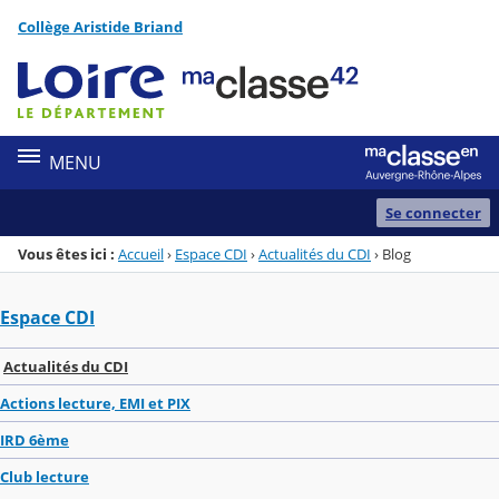
Panneau de gestion des cookies
Collège Aristide Briand
Menu de la rubrique
Contenu
MENU
Se connecter
Vous êtes ici :
Accueil
›
Espace CDI
›
Actualités du CDI
›
Blog
Espace CDI
Actualités du CDI
Actions lecture, EMI et PIX
IRD 6ème
Club lecture