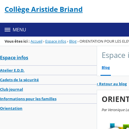
Panneau de gestion des cookies
Collège Aristide Briand
Menu de la rubrique
Contenu
MENU
Vous êtes ici :
Accueil
›
Espace infos
›
Blog
›
ORIENTATION POUR LES ELEV
Espace 
Espace infos
Blog
Atelier E.D.D.
Cadets de la sécurité
‹
Retour au blog
Club journal
ORIENT
Informations pour les familles
Orientation
Par Veronique La