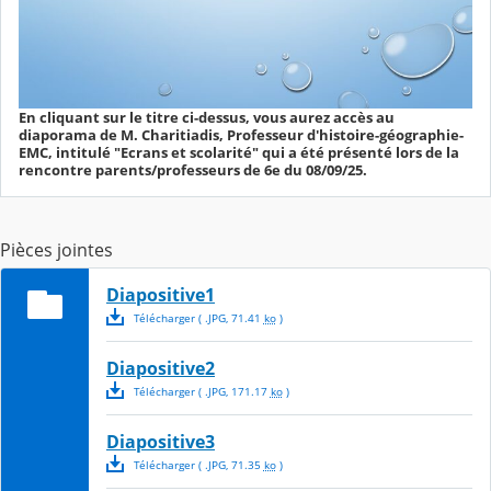
En cliquant sur le titre ci-dessus, vous aurez accès au
diaporama de M. Charitiadis, Professeur d'histoire-géographie-
EMC, intitulé "Ecrans et scolarité" qui a été présenté lors de la
rencontre parents/professeurs de 6e du 08/09/25.
Pièces jointes
Diapositive1
Télécharger
( .
JPG
,
71.41
ko
)
Diapositive2
Télécharger
( .
JPG
,
171.17
ko
)
Diapositive3
Télécharger
( .
JPG
,
71.35
ko
)