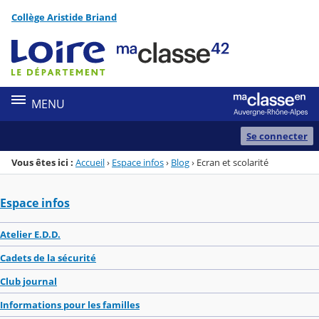
Panneau de gestion des cookies
Collège Aristide Briand
Menu de la rubrique
Contenu
MENU
Se connecter
Vous êtes ici :
Accueil
›
Espace infos
›
Blog
›
Ecran et scolarité
Espace infos
Atelier E.D.D.
Cadets de la sécurité
Club journal
Informations pour les familles