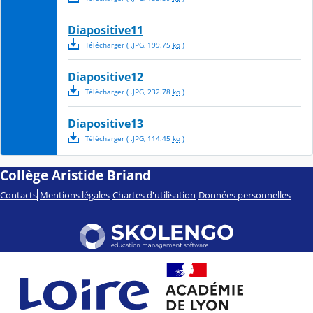
Diapositive11
Télécharger
( .
JPG
,
199.75
ko
)
Diapositive12
Télécharger
( .
JPG
,
232.78
ko
)
Diapositive13
Télécharger
( .
JPG
,
114.45
ko
)
Collège Aristide Briand
Contacts
Mentions légales
Chartes d'utilisation
Données personnelles