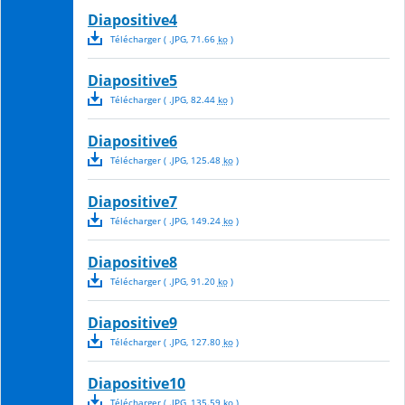
Diapositive4
Télécharger
( .
JPG
,
71.66
ko
)
Diapositive5
Télécharger
( .
JPG
,
82.44
ko
)
Diapositive6
Télécharger
( .
JPG
,
125.48
ko
)
Diapositive7
Télécharger
( .
JPG
,
149.24
ko
)
Diapositive8
Télécharger
( .
JPG
,
91.20
ko
)
Diapositive9
Télécharger
( .
JPG
,
127.80
ko
)
Diapositive10
Télécharger
( .
JPG
,
135.59
ko
)