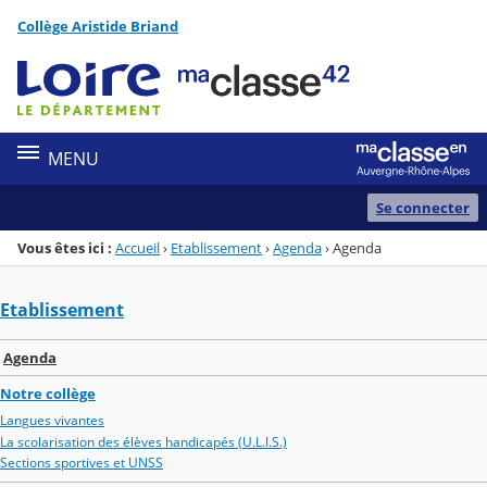
Panneau de gestion des cookies
Collège Aristide Briand
Menu de la rubrique
Contenu
MENU
Se connecter
Vous êtes ici :
Accueil
›
Etablissement
›
Agenda
›
Agenda
Etablissement
Agenda
Notre collège
Langues vivantes
La scolarisation des élèves handicapés (U.L.I.S.)
Sections sportives et UNSS