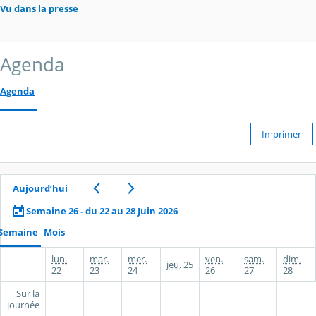
Vu dans la presse
Agenda
Agenda
Imprimer
Aujourd’hui
Semaine 26 - du 22 au 28 Juin 2026
Semaine
Mois
lun.
mar.
mer.
ven.
sam.
dim.
jeu.
25
22
23
24
26
27
28
Sur la
journée