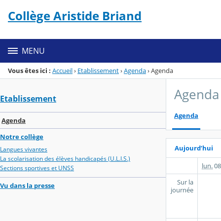
Panneau de gestion des cookies
Collège Aristide Briand
Menu de la rubrique
Contenu
MENU
Vous êtes ici :
Accueil
›
Etablissement
›
Agenda
›
Agenda
Agenda
Etablissement
Agenda
Agenda
Notre collège
Aujourd’hui
Langues vivantes
La scolarisation des élèves handicapés (U.L.I.S.)
lun.
08
Sections sportives et UNSS
Sur la
Vu dans la presse
journée