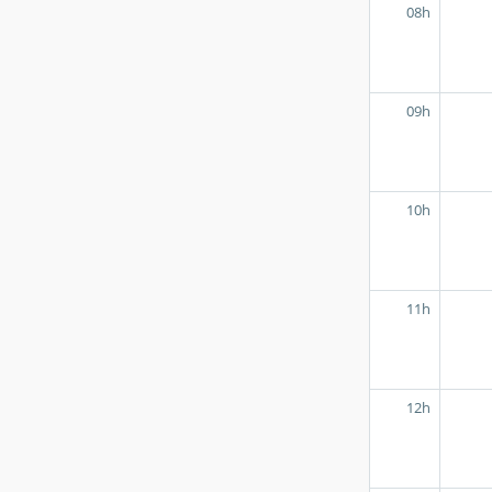
08h
09h
10h
11h
12h