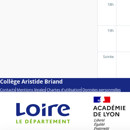
18h
19h
Soirée
Collège Aristide Briand
Contacts
Mentions légales
Chartes d'utilisation
Données personnelles