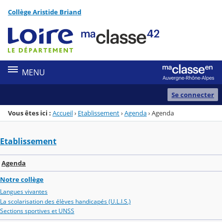
Panneau de gestion des cookies
Collège Aristide Briand
Menu de la rubrique
Contenu
MENU
Se connecter
Vous êtes ici :
Accueil
›
Etablissement
›
Agenda
›
Agenda
Etablissement
Agenda
Notre collège
Langues vivantes
La scolarisation des élèves handicapés (U.L.I.S.)
Sections sportives et UNSS