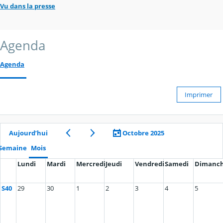
Vu dans la presse
Agenda
Agenda
Imprimer
Aujourd’hui
Octobre 2025
Semaine
Mois
Lundi
Mardi
Mercredi
Jeudi
Vendredi
Samedi
Dimanc
S40
29
30
1
2
3
4
5