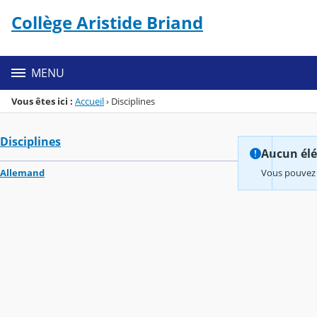
Panneau de gestion des cookies
Collège Aristide Briand
Menu de la rubrique
Contenu
MENU
Vous êtes ici :
Accueil
›
Disciplines
Disciplines
Aucun élém
Allemand
Vous pouvez 